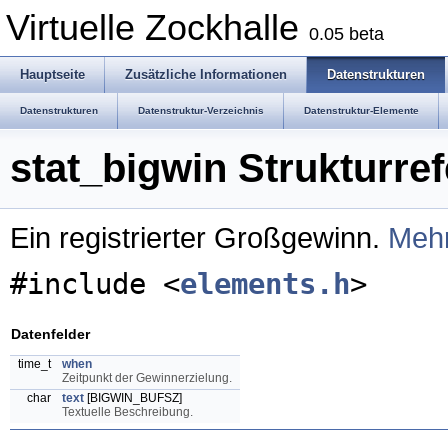
Virtuelle Zockhalle
0.05 beta
Hauptseite
Zusätzliche Informationen
Datenstrukturen
Datenstrukturen
Datenstruktur-Verzeichnis
Datenstruktur-Elemente
stat_bigwin Strukturre
Ein registrierter Großgewinn.
Mehr
#include <
elements.h
>
Datenfelder
time_t
when
Zeitpunkt der Gewinnerzielung.
char
text
[BIGWIN_BUFSZ]
Textuelle Beschreibung.