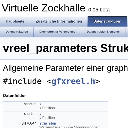
Virtuelle Zockhalle
0.05 beta
Hauptseite
Zusätzliche Informationen
Datenstrukturen
Datenstrukturen
Datenstruktur-Verzeichnis
Datenstruktur-Elemente
vreel_parameters Struk
Allgemeine Parameter einer grap
#include <
gfxreel.h
>
Datenfelder
short int
x
x-Position
short int
y
y-Position
BITMAP *
strip_stop
Walzenstreifen für die Stopppositionen.